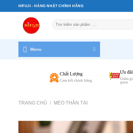
Bỏ
HIFUJI - HÀNG NHẬT CHÍNH HÃNG
qua
nội
Tìm
dung
kiếm:
Menu
Ưu đãi
Chất Lượng
Giảm gi
Cam kết chính hãng
quen
TRANG CHỦ
/
MÈO THẦN TÀI