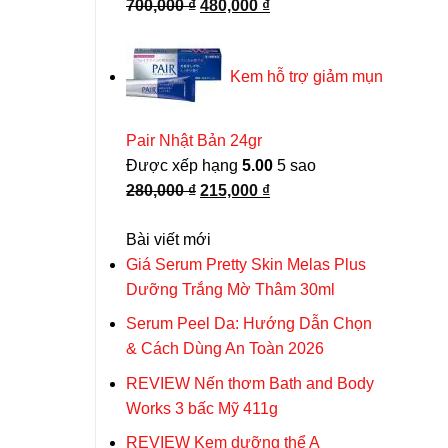
Giá
Giá
700,000
₫
480,000
₫
gốc
hiện
là:
tại
Kem hỗ trợ giảm mụn
700,000 ₫.
là:
480,000 ₫.
Pair Nhật Bản 24gr
Được xếp hạng
5.00
5 sao
Giá
Giá
280,000
₫
215,000
₫
gốc
hiện
Bài viết mới
là:
tại
Giá Serum Pretty Skin Melas Plus
280,000 ₫.
là:
Dưỡng Trắng Mờ Thâm 30ml
215,000 ₫.
Serum Peel Da: Hướng Dẫn Chọn
& Cách Dùng An Toàn 2026
REVIEW Nến thơm Bath and Body
Works 3 bấc Mỹ 411g
REVIEW Kem dưỡng thể A