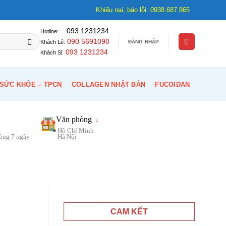
Khiếu nại, báo lỗi: 0938.687.865
093 1231234
Hotline:
090 5691090
ĐĂNG NHẬP
Khách Lẻ:
093 1231234
Khách Sỉ:
SỨC KHỎE – TPCN
COLLAGEN NHẬT BẢN
FUCOIDAN
Văn phòng
↓
Hồ Chí Minh
vòng 7 ngày
Hà Nội
CAM KẾT