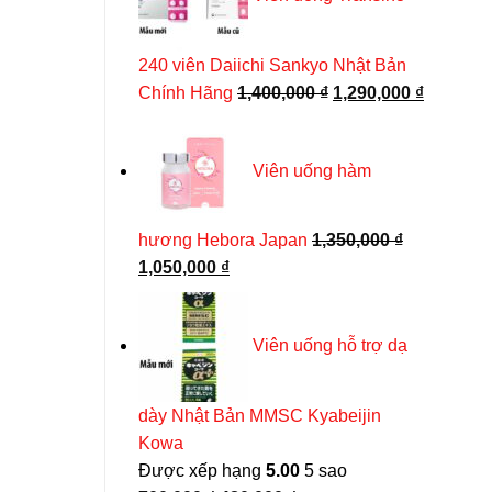
430,000 ₫.
240 viên Daiichi Sankyo Nhật Bản
Giá
Giá
Chính Hãng
1,400,000
₫
1,290,000
₫
gốc
hiện
là:
tại
Viên uống hàm
1,400,000 ₫.
là:
1,290,00
hương Hebora Japan
1,350,000
₫
Giá
Giá
1,050,000
₫
gốc
hiện
là:
tại
Viên uống hỗ trợ dạ
1,350,000 ₫.
là:
1,050,000 ₫.
dày Nhật Bản MMSC Kyabeijin
Kowa
Được xếp hạng
5.00
5 sao