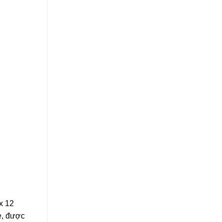
x 12
è, được