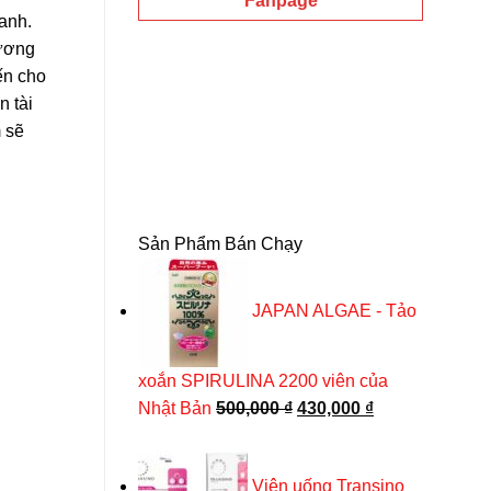
Fanpage
anh.
gương
ến cho
n tài
 sẽ
Sản Phẩm Bán Chạy
JAPAN ALGAE - Tảo
xoắn SPIRULINA 2200 viên của
Giá
Giá
Nhật Bản
500,000
₫
430,000
₫
gốc
hiện
là:
tại
Viên uống Transino
500,000 ₫.
là: