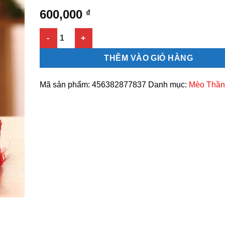
600,000
₫
Mèo thần tài nằm số lượng
THÊM VÀO GIỎ HÀNG
Mã sản phẩm:
456382877837
Danh mục:
Mèo Thần