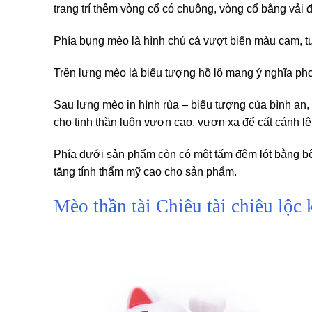
trang trí thêm vòng cổ có chuông, vòng cổ bằng vải đ
Phía bụng mèo là hình chú cá vượt biển màu cam, tượ
Trên lưng mèo là biểu tượng hồ lô mang ý nghĩa phong
Sau lưng mèo in hình rùa – biểu tượng của bình an
cho tinh thần luôn vươn cao, vươn xa để cất cánh lên
Phía dưới sản phẩm còn có một tấm đệm lót bằng b
tăng tính thẩm mỹ cao cho sản phẩm.
Mèo thần tài Chiêu tài chiêu lộ