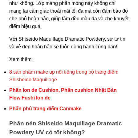
chọn
như không. Lớp màng phấn mỏng này không chỉ
có
mang lại cảm giác thoải mái tối đa mà còn đảm bảo độ
thể
che phủ hoàn hảo, giúp làm đều màu da và che khuyết
được
điểm hiệu quả.
chọn
Với Shiseido Maquillage Dramatic Powdery, sự tự tin
trên
và vẻ đẹp hoàn hảo sẽ luôn đồng hành cùng bạn!
trang
sản
Xem thêm:
phẩm
8 sản phẩm make up nổi tiếng trong bộ trang điểm
Shisheido Maquillage
Phấn Ion de Cushion, Phấn cushion Nhật Bản
Flow Fushi Ion de
Phấn phủ trang điểm Canmake
Phấn nén Shiseido Maquillage D
ramatic
Powdery UV có tốt không?