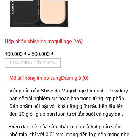
Hộp phấn shiseido maquillage (Vỏ)
400,000
₫
–
500,000
₫
LỰA CHỌN TÙY CHỌN
Sản
Mô tả
Thông tin bổ sung
Đánh giá (0)
phẩm
này
Với phấn nén Shiseido Maquillage Dramatic Powdery,
có
bạn sẽ trải nghiệm sự hoàn hảo trong từng lớp phấn.
nhiều
Sản phẩm nổi bật với khả năng giữ màu bền lâu lên
biến
đến 10 giờ, giúp bạn luôn tươi tắn suốt cả ngày dài.
thể.
Các
Điều đặc biệt của sản phẩm chính là hạt phấn siêu
tùy
nhỏ mịn, chỉ với 0.01mm, mang đến lớp nền mỏng nhẹ