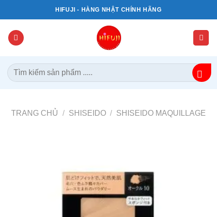
Bỏ
HIFUJI - HÀNG NHẬT CHÍNH HÃNG
qua
nội
dung
Tìm
kiếm:
TRANG CHỦ
/
SHISEIDO
/
SHISEIDO MAQUILLAGE