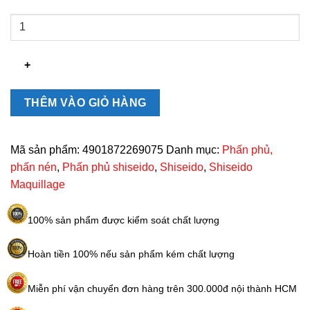
Phấn
nén
Shiseido
Maquillage
Dramatic
Powdery
THÊM VÀO GIỎ HÀNG
UV
(ruột)
số
Mã sản phẩm:
4901872269075
Danh mục:
Phấn phủ,
lượng
phấn nén
,
Phấn phủ shiseido
,
Shiseido
,
Shiseido
Maquillage
100% sản phẩm được kiểm soát chất lượng
Hoàn tiền 100% nếu sản phẩm kém chất lượng
Miễn phí vận chuyển đơn hàng trên 300.000đ nội thành HCM