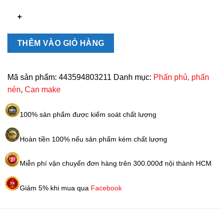
Canmake
Nhật
Bản
số
THÊM VÀO GIỎ HÀNG
lượng
Mã sản phẩm:
443594803211
Danh mục:
Phấn phủ, phấn
nén
,
Can make
100% sản phẩm được kiểm soát chất lượng
Hoàn tiền 100% nếu sản phẩm kém chất lượng
Miễn phí vận chuyển đơn hàng trên 300.000đ nội thành HCM
Giảm 5% khi mua qua
Facebook