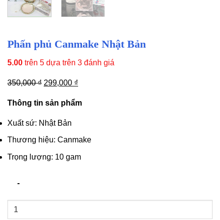
Phấn phủ Canmake Nhật Bản
5.00
trên 5 dựa trên
3
đánh giá
Giá
Giá
350,000
₫
299,000
₫
gốc
hiện
Thông tin sản phẩm
là:
tại
350,000 ₫.
là:
Xuất sứ: Nhật Bản
299,000 ₫.
Thương hiệu: Canmake
Trọng lượng: 10 gam
Phấn
phủ