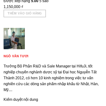
Được xếp hạng
5.00
5 sao
1,150,000
₫
THÊM VÀO GIỎ HÀNG
NGÔ VĂN TƯƠI
Trưởng Bộ Phận R&D và Sale Manager tại HifuJi, tốt
nghiệp chuyên nghành dược sỹ tại Đại học Nguyễn Tất
Thành 2012, có hơn 10 kinh nghiệm trong việc tư vấn
nghiên cứu các dòng sản phẩm nhập khẩu từ Nhật, Hàn,
Mỹ....
Kiểm duyệt nội dung