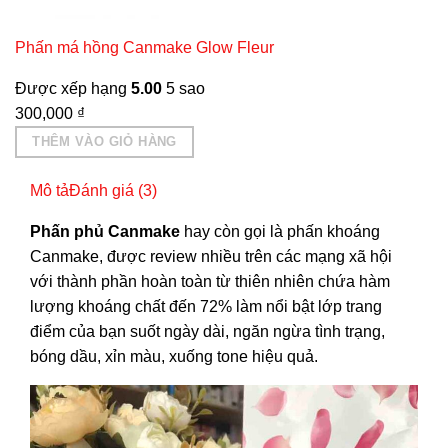
Phấn má hồng Canmake Glow Fleur
Được xếp hạng
5.00
5 sao
300,000
₫
THÊM VÀO GIỎ HÀNG
Mô tả
Đánh giá (3)
Ph
ấ
n ph
ủ
Canmake
hay còn gọi là phấn khoáng
Canmake, được review nhiều trên các mạng xã hội
với thành phần hoàn toàn từ thiên nhiên chứa hàm
lượng khoáng chất đến 72% làm nổi bật lớp trang
điểm của bạn suốt ngày dài, ngăn ngừa tình trạng,
bóng dầu, xỉn màu, xuống tone hiệu quả.