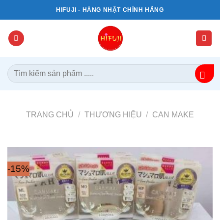
Bỏ
HIFUJI - HÀNG NHẬT CHÍNH HÃNG
qua
nội
dung
Tìm
kiếm:
TRANG CHỦ
/
THƯƠNG HIỆU
/
CAN MAKE
-15%