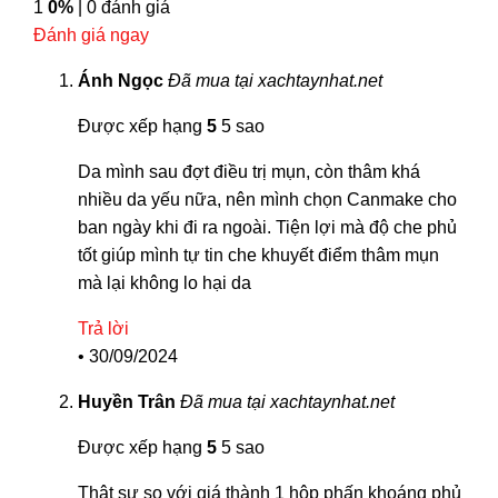
1
0%
| 0 đánh giá
Đánh giá ngay
Ánh Ngọc
Đã mua tại xachtaynhat.net
Được xếp hạng
5
5 sao
Da mình sau đợt điều trị mụn, còn thâm khá
nhiều da yếu nữa, nên mình chọn Canmake cho
ban ngày khi đi ra ngoài. Tiện lợi mà độ che phủ
tốt giúp mình tự tin che khuyết điểm thâm mụn
mà lại không lo hại da
Trả lời
•
30/09/2024
Huyền Trân
Đã mua tại xachtaynhat.net
Được xếp hạng
5
5 sao
Thật sự so với giá thành 1 hộp phấn khoáng phủ