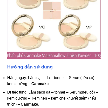
Hư
ớ
ng d
ẫ
n s
ử
d
ụ
ng
Hàng ngày: Làm sạch da – tonner – Serum(nếu có) –
kem dưỡng –
Canmake
.
Đi tiệc tùng: Làm sạch da – tonner – Serum(nếu có) –
kem dưỡng – kem nền – kem che khuyết điểm (nếu
thích) –
Canmake
.