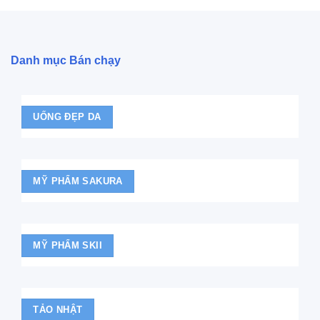
Danh mục Bán chạy
UỐNG ĐẸP DA
MỸ PHẨM SAKURA
MỸ PHẨM SKII
TẢO NHẬT