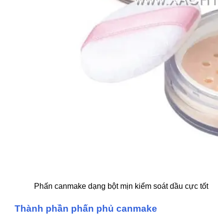
Phấn canmake dạng bột mịn kiểm soát dầu cực tốt
Thành ph
ầ
n phấn phủ canmake