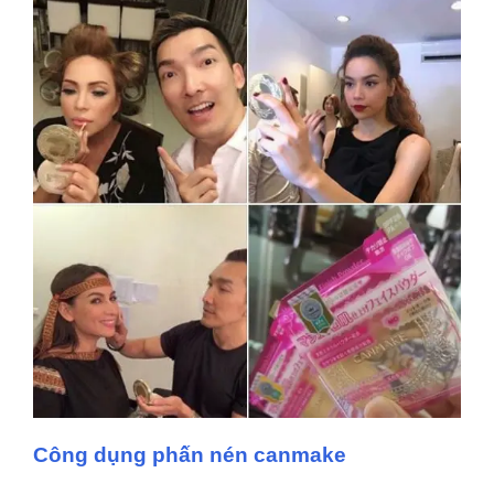
Công d
ụ
ng phấn nén canmake