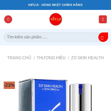
Bỏ
HIFUJI - HÀNG NHẬT CHÍNH HÃNG
qua
nội
dung
Tìm
kiếm:
TRANG CHỦ
/
THƯƠNG HIỆU
/
ZO SKIN HEALTH
-23%