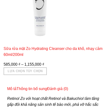
Sữa rửa mặt Zo Hydrating Cleanser cho da khô, nhạy cảm
60ml/200ml
585,000
₫
–
1,155,000
₫
LỰA CHỌN TÙY CHỌN
Sản
phẩm
Mô tả
Thông tin bổ sung
Đánh giá (0)
này
có
Retinol Zo với hoạt chất Retinol và Bakuchiol làm tăng
nhiều
gấp đôi khả năng sản sinh tế bào mới, phá vỡ hắc sắc