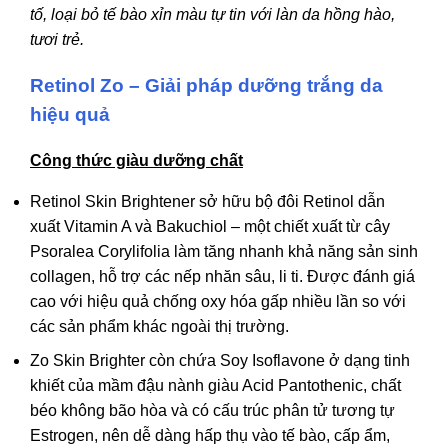
biến
tố, loại bỏ tế bào xỉn màu tự tin với làn da hồng hào,
thể.
tươi trẻ.
Các
tùy
Retinol Zo – Giải pháp dưỡng trắng da
chọn
hiệu quả
có
thể
Công thức giàu dưỡng chất
được
Retinol Skin Brightener sở hữu bộ đôi Retinol dẫn
chọn
xuất Vitamin A và Bakuchiol – một chiết xuất từ cây
trên
Psoralea Corylifolia làm tăng nhanh khả năng sản sinh
trang
collagen, hỗ trợ các nếp nhăn sâu, li ti. Được đánh giá
sản
cao với hiệu quả chống oxy hóa gấp nhiều lần so với
phẩm
các sản phẩm khác ngoài thị trường.
Zo Skin Brighter còn chứa Soy Isoflavone ở dạng tinh
khiết của mầm đậu nành giàu Acid Pantothenic, chất
béo không bão hòa và có cấu trúc phân tử tương tự
Estrogen, nên dễ dàng hấp thụ vào tế bào, cấp ẩm,