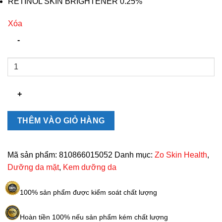
RETINOL SKIN BRIGHTENER 0.25%
Xóa
Kem
dưỡng
Retinol
Zo
Retinol
Skin
THÊM VÀO GIỎ HÀNG
Brightener
làm
sáng
Mã sản phẩm:
810866015052
Danh mục:
Zo Skin Health
,
da
Dưỡng da mặt
,
Kem dưỡng da
50ml
số
100% sản phẩm được kiểm soát chất lượng
lượng
Hoàn tiền 100% nếu sản phẩm kém chất lượng