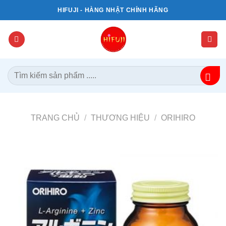
Bỏ
HIFUJI - HÀNG NHẬT CHÍNH HÃNG
qua
nội
dung
Tìm
kiếm:
TRANG CHỦ
/
THƯƠNG HIỆU
/
ORIHIRO