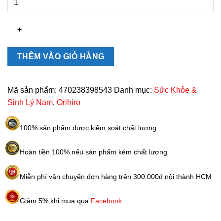
uống
hỗ
trợ
sinh
lý
THÊM VÀO GIỎ HÀNG
Orihiro
L-
Arginine
Mã sản phẩm:
470238398543
Danh mục:
Sức Khỏe &
1000
Sinh Lý Nam
,
Orihiro
và
Zinc
100% sản phẩm được kiểm soát chất lượng
120
viên
Hoàn tiền 100% nếu sản phẩm kém chất lượng
số
lượng
Miễn phí vận chuyển đơn hàng trên 300.000đ nội thành HCM
Giảm 5% khi mua qua
Facebook