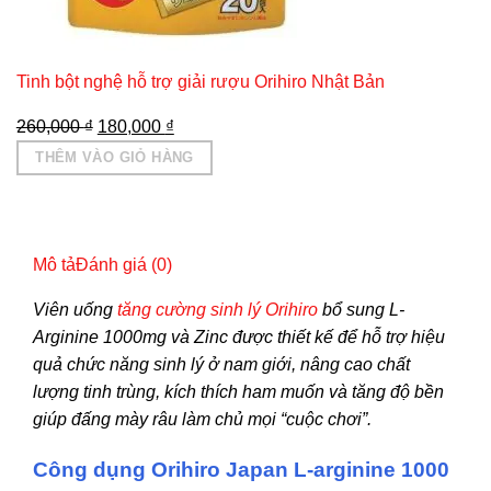
Tinh bột nghệ hỗ trợ giải rượu Orihiro Nhật Bản
Giá
Giá
260,000
₫
180,000
₫
gốc
hiện
THÊM VÀO GIỎ HÀNG
là:
tại
260,000 ₫.
là:
180,000 ₫.
Mô tả
Đánh giá (0)
Viên uống
tăng cường sinh lý Orihiro
bổ sung L-
Arginine 1000mg và Zinc được thiết kế để hỗ trợ hiệu
quả chức năng sinh lý ở nam giới, nâng cao chất
lượng tinh trùng, kích thích ham muốn và tăng độ bền
giúp đấng mày râu làm chủ mọi “cuộc chơi”.
Công dụng Orihiro Japan L-arginine 1000