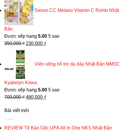
Serum CC Melano Vitamin C Rohto Nhật
Bản
Được xếp hạng
5.00
5 sao
Giá
Giá
350,000
₫
230,000
₫
gốc
hiện
là:
tại
Viên uống hỗ trợ dạ dày Nhật Bản MMSC
350,000 ₫.
là:
230,000 ₫.
Kyabeijin Kowa
Được xếp hạng
5.00
5 sao
Giá
Giá
700,000
₫
480,000
₫
gốc
hiện
Bài viết mới
là:
tại
700,000 ₫.
là:
480,000 ₫.
REVIEW Tế Bào Gốc UPA All In One NKS Nhật Bản