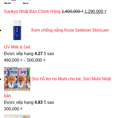
Giá
Giá
Sankyo Nhật Bản Chính Hãng
1,400,000
₫
1,290,000
₫
gốc
hiện
là:
tại
Kem chống nắng Kose Sekkisei Skincare
1,400,000 ₫.
là:
1,290,
UV Milk & Gel
Được xếp hạng
4.27
5 sao
460,000
₫
–
500,000
₫
Siro hỗ trợ ho Muhi cho bé, Siro Muhi Nhật
bản
Được xếp hạng
4.83
5 sao
300,000
₫