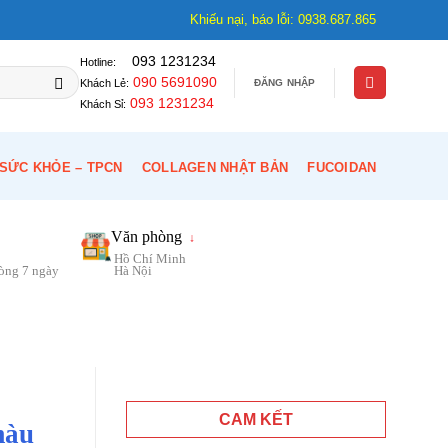
Khiếu nại, báo lỗi: 0938.687.865
093 1231234
Hotline:
090 5691090
ĐĂNG NHẬP
Khách Lẻ:
093 1231234
Khách Sỉ:
SỨC KHỎE – TPCN
COLLAGEN NHẬT BẢN
FUCOIDAN
Văn phòng
↓
Hồ Chí Minh
vòng 7 ngày
Hà Nội
CAM KẾT
màu