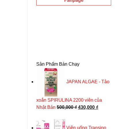
Fanpage
Sản Phẩm Bán Chạy
JAPAN ALGAE - Tảo
-27%
xoắn SPIRULINA 2200 viên của
Giá
Giá
Nhật Bản
500,000
₫
430,000
₫
gốc
hiện
là:
tại
Viên uống Transino
500,000 ₫.
là: