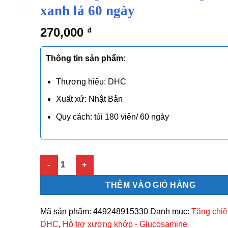
xanh lá 60 ngày
270,000
₫
Thông tin sản phẩm:
Thương hiệu: DHC
Xuất xứ: Nhật Bản
Quy cách: túi 180 viên/ 60 ngày
Viên uống DHC Canxi Magie màu xanh lá 60 ngày số 
THÊM VÀO GIỎ HÀNG
Mã sản phẩm:
449248915330
Danh mục:
Tăng chiề
DHC
,
Hỗ trợ xương khớp - Glucosamine