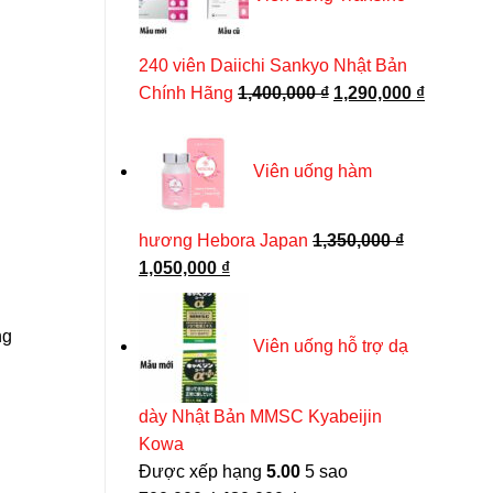
430,000 ₫.
240 viên Daiichi Sankyo Nhật Bản
Giá
Giá
Chính Hãng
1,400,000
₫
1,290,000
₫
gốc
hiện
là:
tại
Tảo hỗ trợ tăng chiều cao Shinshin Kakumei Nhật
Viên uống hàm
1,400,000 ₫.
là:
Được xếp hạng
4.75
5 sao
1,290,00
Giá
Giá
550,000
₫
399,000
₫
gốc
hiện
hương Hebora Japan
1,350,000
₫
THÊM VÀO GIỎ HÀNG
là:
tại
Giá
Giá
1,050,000
₫
550,000 ₫.
là:
399,000 ₫.
gốc
hiện
là:
tại
ng
Viên uống hỗ trợ dạ
1,350,000 ₫.
là:
1,050,000 ₫.
dày Nhật Bản MMSC Kyabeijin
Kowa
Được xếp hạng
5.00
5 sao