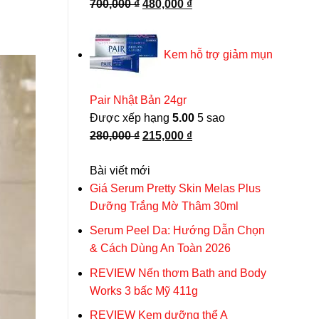
Giá
Giá
700,000
₫
480,000
₫
gốc
hiện
là:
tại
Kem hỗ trợ giảm mụn
700,000 ₫.
là:
480,000 ₫.
Pair Nhật Bản 24gr
Được xếp hạng
5.00
5 sao
Giá
Giá
280,000
₫
215,000
₫
gốc
hiện
Bài viết mới
là:
tại
Giá Serum Pretty Skin Melas Plus
280,000 ₫.
là:
Dưỡng Trắng Mờ Thâm 30ml
215,000 ₫.
Serum Peel Da: Hướng Dẫn Chọn
& Cách Dùng An Toàn 2026
REVIEW Nến thơm Bath and Body
Works 3 bấc Mỹ 411g
REVIEW Kem dưỡng thể A