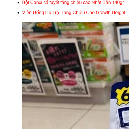
Bột Canxi cá tuyết tăng chiều cao Nhật Bản 140gr
Viên Uống Hỗ Trợ Tăng Chiều Cao Growth Height E