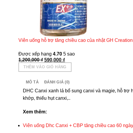
Viên uống hỗ trợ tăng chiều cao của nhật GH Creation
Được xếp hạng
4.70
5 sao
Giá
Giá
1,200,000
₫
590,000
₫
gốc
hiện
THÊM VÀO GIỎ HÀNG
là:
tại
1,200,000 ₫.
là:
590,000 ₫.
MÔ TẢ
ĐÁNH GIÁ (0)
DHC Canxi xanh lá
bổ sung canxi và magie, hỗ trợ 
khớp, thiếu hụt canxi,..
Xem thêm:
Viên uống Dhc Canxi + CBP tăng chiều cao 60 ngà