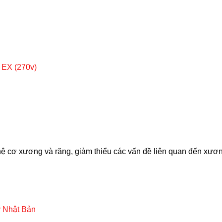
 EX (270v)
hệ cơ xương và răng, giảm thiểu các vấn đề liên quan đến xươ
y Nhật Bản