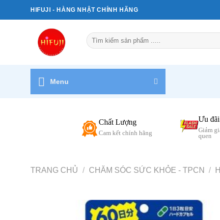
Bỏ
HIFUJI - HÀNG NHẬT CHÍNH HÃNG
qua
nội
Tìm
dung
kiếm:
Menu
Ưu đãi
Chất Lượng
Giảm gi
Cam kết chính hãng
quen
TRANG CHỦ
/
CHĂM SÓC SỨC KHỎE - TPCN
/