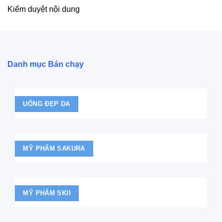
chọn
Kiểm duyệt nội dung
trên
trang
sản
phẩm
Danh mục Bán chạy
UỐNG ĐẸP DA
MỸ PHẨM SAKURA
MỸ PHẨM SKII