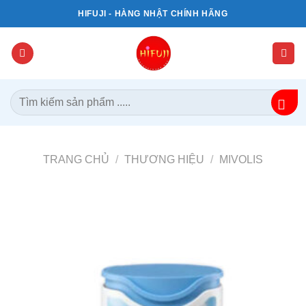
Bỏ
HIFUJI - HÀNG NHẬT CHÍNH HÃNG
qua
nội
dung
Tìm
kiếm:
TRANG CHỦ
/
THƯƠNG HIỆU
/
MIVOLIS