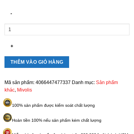
Viên
đường
ăn
kiêng
Mivolis
của
THÊM VÀO GIỎ HÀNG
Đức
1200
viên
Mã sản phẩm:
4066447477337
Danh mục:
Sản phẩm
số
khác
,
Mivolis
lượng
100% sản phẩm được kiểm soát chất lượng
Hoàn tiền 100% nếu sản phẩm kém chất lượng