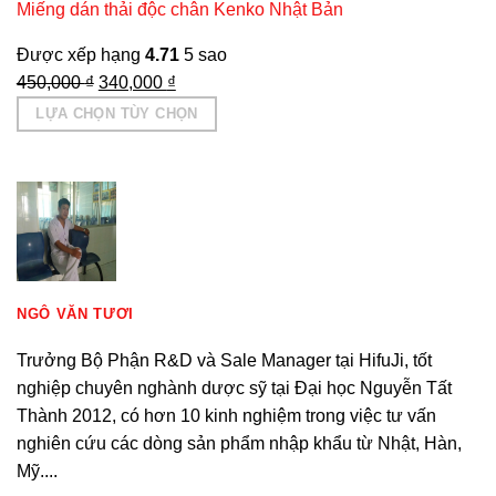
Miếng dán thải độc chân Kenko Nhật Bản
Được xếp hạng
4.71
5 sao
Giá
Giá
450,000
₫
340,000
₫
gốc
hiện
LỰA CHỌN TÙY CHỌN
là:
tại
Sản
450,000 ₫.
là:
phẩm
340,000 ₫.
này
có
nhiều
biến
thể.
NGÔ VĂN TƯƠI
Các
Trưởng Bộ Phận R&D và Sale Manager tại HifuJi, tốt
tùy
nghiệp chuyên nghành dược sỹ tại Đại học Nguyễn Tất
chọn
Thành 2012, có hơn 10 kinh nghiệm trong việc tư vấn
có
nghiên cứu các dòng sản phẩm nhập khẩu từ Nhật, Hàn,
thể
Mỹ....
được